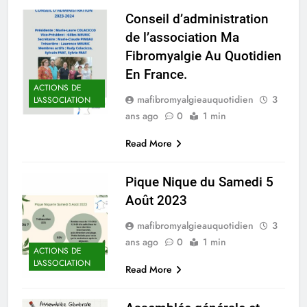
Conseil d’administration
de l’association Ma
Fibromyalgie Au Quotidien
En France.
ACTIONS DE
mafibromyalgieauquotidien
3
L'ASSOCIATION
ans ago
0
1 min
Read More
Pique Nique du Samedi 5
Août 2023
mafibromyalgieauquotidien
3
ans ago
0
1 min
ACTIONS DE
L'ASSOCIATION
Read More