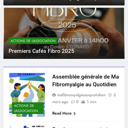
en France »
ACTIONS DE L'ASSOCIATION
Premiers Cafés Fibro 2025
Assemblée générale de Ma
Fibromyalgie au Quotidien
mafibromyalgieauquotidien
3
mois ago
0
1 min
ACTIONS DE
L'ASSOCIATION
Read More