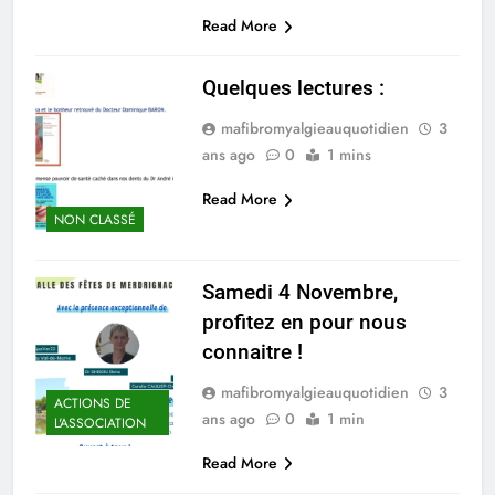
Read More
Quelques lectures :
mafibromyalgieauquotidien
3
ans ago
0
1 mins
Read More
NON CLASSÉ
Samedi 4 Novembre,
profitez en pour nous
connaitre !
mafibromyalgieauquotidien
3
ACTIONS DE
ans ago
0
1 min
L'ASSOCIATION
Read More