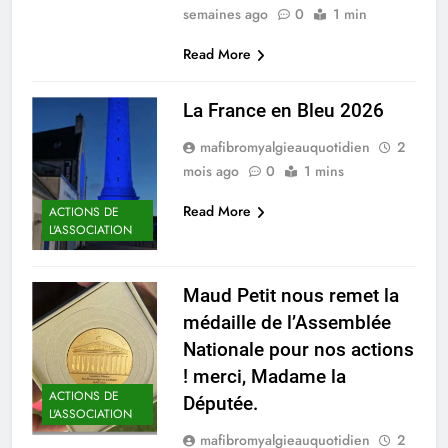
semaines ago
0
1 min
Read More
La France en Bleu 2026
mafibromyalgieauquotidien
2
mois ago
0
1 mins
Read More
ACTIONS DE
L'ASSOCIATION
Maud Petit nous remet la
médaille de l’Assemblée
Nationale pour nos actions
! merci, Madame la
ACTIONS DE
Députée.
L'ASSOCIATION
mafibromyalgieauquotidien
2