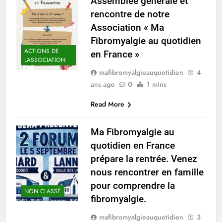
Assemblée générale et
rencontre de notre
Association « Ma
Fibromyalgie au quotidien
ACTIONS DE
en France »
L'ASSOCIATION
mafibromyalgieauquotidien
4
ans ago
0
1 mins
Read More
Ma Fibromyalgie au
quotidien en France
prépare la rentrée. Venez
nous rencontrer en famille
pour comprendre la
NON CLASSÉ
fibromyalgie.
mafibromyalgieauquotidien
3