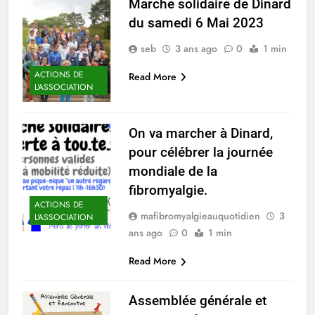
Marche solidaire de Dinard
du samedi 6 Mai 2023
seb
3 ans ago
0
1 min
ACTIONS DE
Read More
L'ASSOCIATION
On va marcher à Dinard,
pour célébrer la journée
mondiale de la
fibromyalgie.
ACTIONS DE
mafibromyalgieauquotidien
3
L'ASSOCIATION
ans ago
0
1 min
Read More
Assemblée générale et