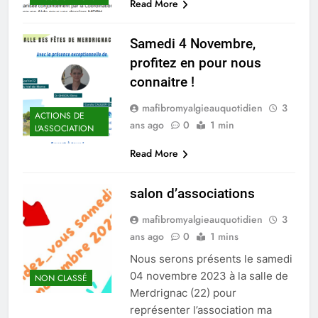
Read More
Samedi 4 Novembre,
profitez en pour nous
connaitre !
mafibromyalgieauquotidien
3
ACTIONS DE
ans ago
0
1 min
L'ASSOCIATION
Read More
salon d’associations
mafibromyalgieauquotidien
3
ans ago
0
1 mins
Nous serons présents le samedi
04 novembre 2023 à la salle de
NON CLASSÉ
Merdrignac (22) pour
représenter l’association ma