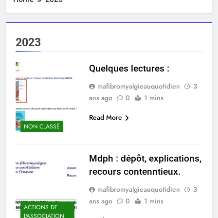
2023
Quelques lectures :
mafibromyalgieauquotidien
3
ans ago
0
1 mins
Read More
NON CLASSÉ
Mdph : dépôt, explications,
recours contenntieux.
mafibromyalgieauquotidien
3
ans ago
0
1 mins
ACTIONS DE
L'ASSOCIATION