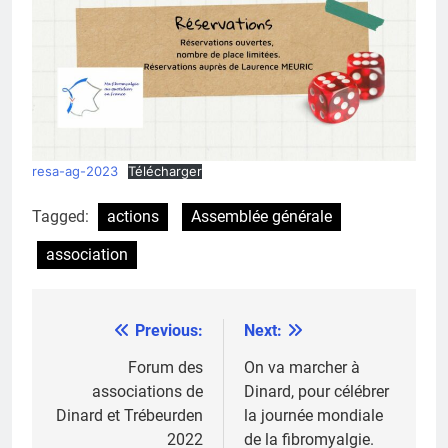
resa-ag-2023
Télécharger
Tagged:
actions
Assemblée générale
association
Previous:
Next:
Navigation
de
Forum des
On va marcher à
associations de
Dinard, pour célébrer
l’article
Dinard et Trébeurden
la journée mondiale
2022
de la fibromyalgie.