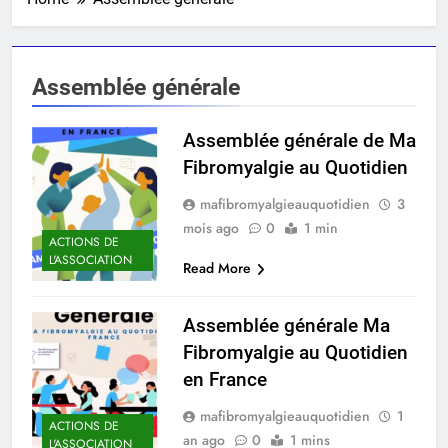
Assemblée générale
Assemblée générale de Ma
Fibromyalgie au Quotidien
mafibromyalgieauquotidien
3
mois ago
0
1 min
ACTIONS DE
L'ASSOCIATION
Read More
Assemblée générale Ma
Fibromyalgie au Quotidien
en France
mafibromyalgieauquotidien
1
ACTIONS DE
an ago
0
1 mins
L'ASSOCIATION