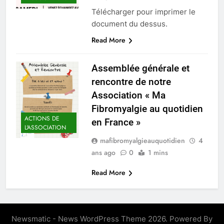
Télécharger pour imprimer le
document du dessus.
Read More
Assemblée générale et
rencontre de notre
Association « Ma
Fibromyalgie au quotidien
ACTIONS DE
en France »
L'ASSOCIATION
mafibromyalgieauquotidien
4
ans ago
0
1 mins
Read More
Newsmatic - News WordPress Theme 2026. Powered By