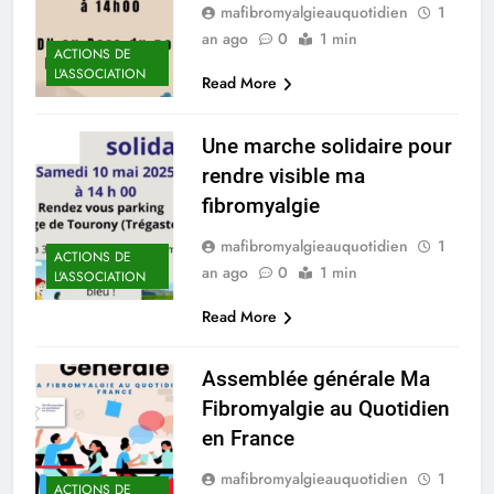
mafibromyalgieauquotidien
1
an ago
0
1 min
ACTIONS DE
L'ASSOCIATION
Read More
Une marche solidaire pour
rendre visible ma
fibromyalgie
mafibromyalgieauquotidien
1
ACTIONS DE
an ago
0
1 min
L'ASSOCIATION
Read More
Assemblée générale Ma
Fibromyalgie au Quotidien
en France
mafibromyalgieauquotidien
1
ACTIONS DE