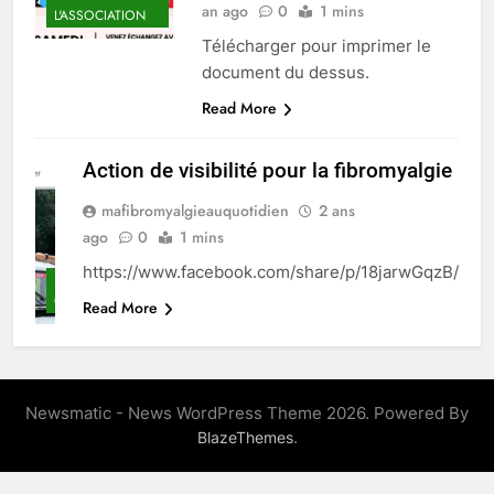
an ago
0
1 mins
L'ASSOCIATION
Télécharger pour imprimer le
document du dessus.
Read More
Action de visibilité pour la fibromyalgie
mafibromyalgieauquotidien
2 ans
ago
0
1 mins
https://www.facebook.com/share/p/18jarwGqzB/
NON
CLASSÉ
Read More
Newsmatic - News WordPress Theme 2026. Powered By
.
BlazeThemes