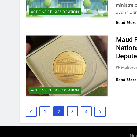
ministre 
ACTIONS DE L'ASSOCIATION
avons adr
Read More
Maud P
Nation
Député
Mafibro
Read More
ACTIONS DE L'ASSOCIATION
1
2
3
4
Ne