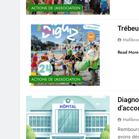
ACTIONS DE L'ASSOCIATION
Trébeu
Mafibro
Read More
ACTIONS DE L'ASSOCIATION
Diagno
d’acco
Mafibro
Rembours
avons déc