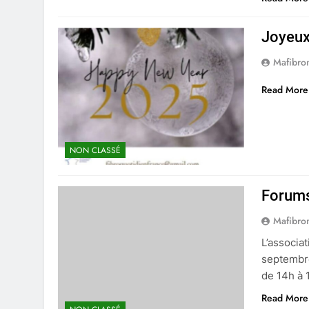
Joyeux 
Mafibro
Read More
NON CLASSÉ
Forums
Mafibro
L’associa
septembre
de 14h à
Read More