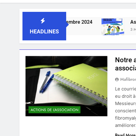
e ce dimanche 1er septembre 2024
Assemblée 
3 Mois Ago
HEADLINES
Notre 
associ
Mafibro
Le courri
eu droit 
Messieurs
ACTIONS DE L'ASSOCIATION
conscient
fibromyalg
améliore
Read More