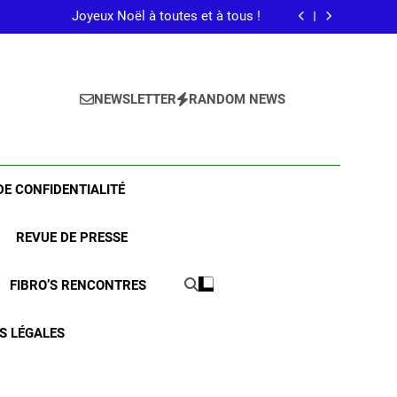
en en France prépare la rentrée. Venez nous
 en famille pour comprendre la fibromyalgie.
Joyeux Noël à toutes et à tous !
La France en Bleu 2026
Comprendre la fibromyalgie pour mieux vivre avec. La HAS propose :
en en France prépare la rentrée. Venez nous
 en famille pour comprendre la fibromyalgie.
Joyeux Noël à toutes et à tous !
La France en Bleu 2026
NEWSLETTER
RANDOM NEWS
Comprendre la fibromyalgie pour mieux vivre avec. La HAS propose :
DE CONFIDENTIALITÉ
REVUE DE PRESSE
FIBRO’S RENCONTRES
S LÉGALES