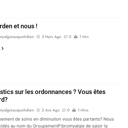
rden et nous !
myalgieauquotidien
3 Mois Ago
0
1 Min
stics sur les ordonnances ? Vous êtes
rd?
myalgieauquotidien
2 Ans Ago
0
1 Mins
ement de soins en diminution vous êtes partants? Nous
idés au nom du GroupementFibromyalgie de saisir la