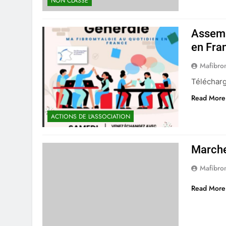
NON CLASSÉ
Assemb
en Fra
Mafibro
Télécharg
Read More
ACTIONS DE L'ASSOCIATION
Marche
Mafibro
Read More