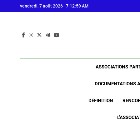
Skip
vendredi, 7 août 2026
7:13:00 AM
to
content
ASSOCIATIONS PAR
DOCUMENTATIONS A
DÉFINITION
RENCO
L’ASSOCI