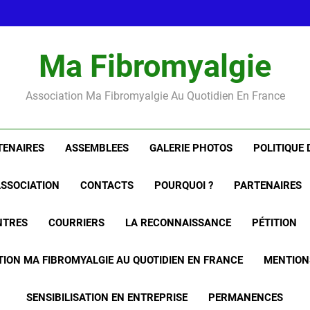
Ma Fibromyalgie au quotidi
rencontrer
Ma Fibromyalgie au quotidi
Ma Fibromyalgie
rencontrer
Association Ma Fibromyalgie Au Quotidien En France
TENAIRES
ASSEMBLEES
GALERIE PHOTOS
POLITIQUE 
SSOCIATION
CONTACTS
POURQUOI ?
PARTENAIRES
NTRES
COURRIERS
LA RECONNAISSANCE
PÉTITION
ATION MA FIBROMYALGIE AU QUOTIDIEN EN FRANCE
MENTION
SENSIBILISATION EN ENTREPRISE
PERMANENCES