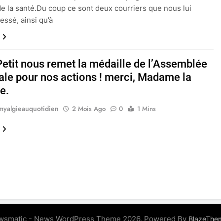
de la santé.Du coup ce sont deux courriers que nous lui
essé, ainsi qu’à
etit nous remet la médaille de l’Assemblée
ale pour nos actions ! merci, Madame la
e.
myalgieauquotidien
2 Mois Ago
0
1 Mins
wsmatic - News WordPress Theme 2026. Powered By
BlazeThe