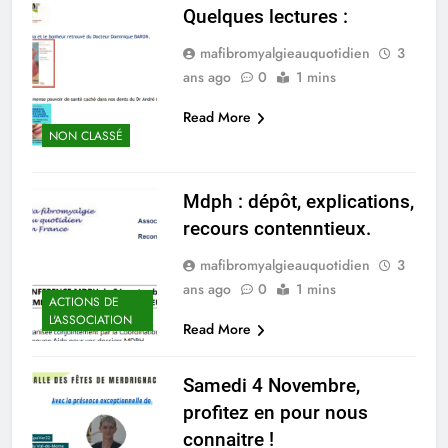
Quelques lectures :
mafibromyalgieauquotidien
3
ans ago
0
1 mins
Read More
NON CLASSÉ
Mdph : dépôt, explications,
recours contenntieux.
mafibromyalgieauquotidien
3
ans ago
0
1 mins
ACTIONS DE
L'ASSOCIATION
Read More
Samedi 4 Novembre,
profitez en pour nous
connaitre !