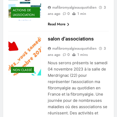
mafibromyalgieauquotidien
3
ACTIONS DE
ans ago
0
1 min
L'ASSOCIATION
Read More
salon d’associations
mafibromyalgieauquotidien
3
ans ago
0
1 mins
Nous serons présents le samedi
04 novembre 2023 à la salle de
NON CLASSÉ
Merdrignac (22) pour
représenter l’association ma
fibromyalgie au quotidien en
France et la fibromyalgie. Une
journée pour de nombreuses
maladies où des associations se
réunissent. Des activités et