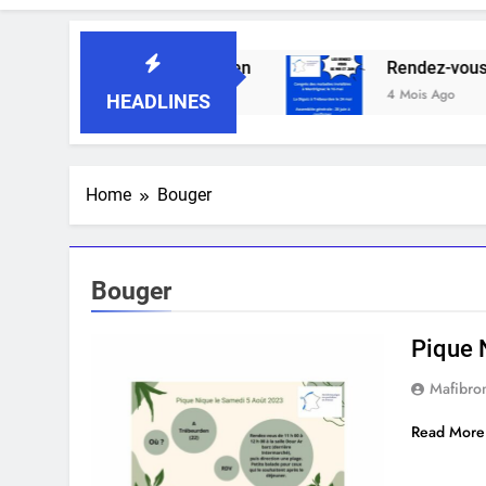
a Fibromyalgie au Quotidien
Rendez-vous as
4 Mois Ago
HEADLINES
Home
Bouger
Bouger
Pique 
Mafibro
Read More