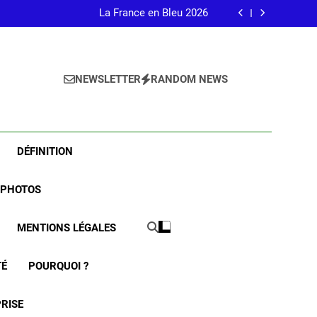
en en France prépare la rentrée. Venez nous
 en famille pour comprendre la fibromyalgie.
La France en Bleu 2026
 médaille de l’Assemblée Nationale pour nos
actions ! merci, Madame la Députée.
Conférence fibromyalgie le 24 juin 2026
en en France prépare la rentrée. Venez nous
 en famille pour comprendre la fibromyalgie.
La France en Bleu 2026
 médaille de l’Assemblée Nationale pour nos
NEWSLETTER
RANDOM NEWS
actions ! merci, Madame la Députée.
Conférence fibromyalgie le 24 juin 2026
DÉFINITION
 PHOTOS
MENTIONS LÉGALES
TÉ
POURQUOI ?
PRISE