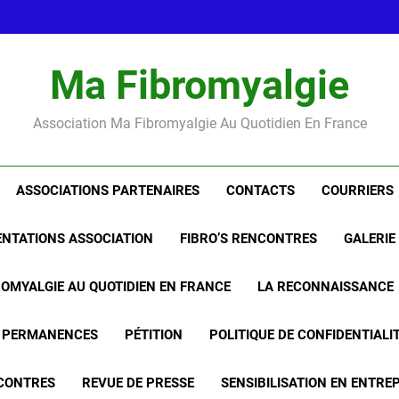
Ma Fibromyalgie au quotidi
rencontrer
Maud Petit nous remet la
Ma Fibromyalgie au quotidi
Ma Fibromyalgie
rencontrer
Maud Petit nous remet la
Association Ma Fibromyalgie Au Quotidien En France
ASSOCIATIONS PARTENAIRES
CONTACTS
COURRIERS
NTATIONS ASSOCIATION
FIBRO’S RENCONTRES
GALERIE
ROMYALGIE AU QUOTIDIEN EN FRANCE
LA RECONNAISSANCE
PERMANENCES
PÉTITION
POLITIQUE DE CONFIDENTIALI
CONTRES
REVUE DE PRESSE
SENSIBILISATION EN ENTRE