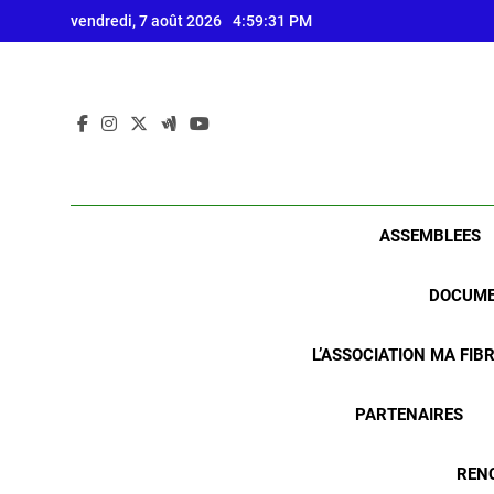
Skip
vendredi, 7 août 2026
4:59:31 PM
to
content
ASSEMBLEES
DOCUME
L’ASSOCIATION MA FIB
PARTENAIRES
REN